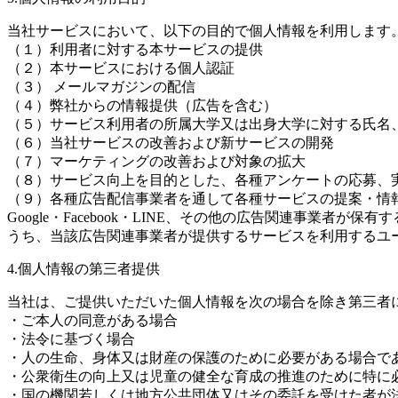
当社サービスにおいて、以下の目的で個人情報を利用します
（１）利用者に対する本サービスの提供
（２）本サービスにおける個人認証
（３） メールマガジンの配信
（４）弊社からの情報提供（広告を含む）
（５）サービス利用者の所属大学又は出身大学に対する氏名
（６）当社サービスの改善および新サービスの開発
（７）マーケティングの改善および対象の拡大
（８）サービス向上を目的とした、各種アンケートの応募、
（９）各種広告配信事業者を通して各種サービスの提案・情
Google・Facebook・LINE、その他の広告関連事
うち、当該広告関連事業者が提供するサービスを利用するユ
4.個人情報の第三者提供
当社は、ご提供いただいた個人情報を次の場合を除き第三者
・ご本人の同意がある場合
・法令に基づく場合
・人の生命、身体又は財産の保護のために必要がある場合で
・公衆衛生の向上又は児童の健全な育成の推進のために特に
・国の機関若しくは地方公共団体又はその委託を受けた者が