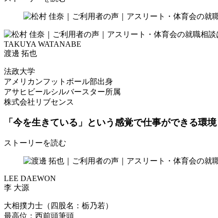
TAKUYA WATANABE
渡邊 拓也
法政大学
アメリカンフットボール部出身
アサヒビールシルバースター所属
株式会社リブセンス
「今を生きている」という感覚で
仕事ができる環境
ストーリーを読む
LEE DAEWON
李 大源
大相撲力士（四股名：栃乃若）
最高位：西前頭筆頭