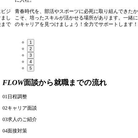
にビジ
青春時代を、部活やスポーツに必死に取り組んできたか
けまし
こそ、培ったスキルが活かせる場所があります。一緒に
後まで
のキャリアを見つけましょう！全力でサポートします！
1
2
3
4
5
FLOW
面談から就職までの流れ
01
日程調整
02
キャリア面談
03
求人のご紹介
04
面接対策