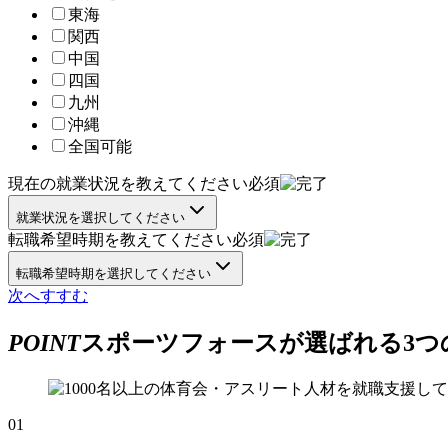
東海
関西
中国
四国
九州
沖縄
全国可能
現在の就業状況を教えてください
必須
就業状況を選択してください
転職希望時期を教えてください
必須
転職希望時期を選択してください
次へすすむ
POINT
スポーツフォースが選ばれる
3
つ
01