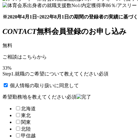
※2020年4月1日~2022年8月1日の期間の登録者の実績に基づ
CONTACT
無料会員登録のお申し込み
無料
ご相談はこちらから
33%
Step1.
就職のご希望について教えてください
必須
個人情報の取り扱い
に同意して
希望勤務地を教えてください
必須
北海道
東北
関東
北陸
甲信越